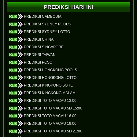
PREDIKSI HARI INI
PREDIKSI CAMBODIA
PREDIKSI SYDNEY POOLS
PREDIKSI SYDNEY LOTTO
PREDIKSI CHINA
PREDIKSI SINGAPORE
PREDIKSI TAIWAN
PREDIKSI PCSO
PREDIKSI HONGKONG POOLS
PREDIKSI HONGKONG LOTTO
PREDIKSI KINGKONG SORE
PREDIKSI KINGKONG MALAM
PREDIKSI TOTO MACAU 13:00
PREDIKSI TOTO MACAU 5D 15:00
PREDIKSI TOTO MACAU 16:00
PREDIKSI TOTO MACAU 19:00
PREDIKSI TOTO MACAU 5D 21:00