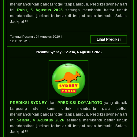
menghancurkan bandar togel tanpa ampun. Prediksi sydney hari
ini
Rabu, 5 Agustus 2026
semoga membantu bettor untuk
mendapatkan jackpot terbesar di tempat anda bermain. Salam
Jackpot !!!
Tanggal Posting :
04 Agustus 2026 |
Lihat Prediksi
12:15:31 WIB
Prediksi
Sydney
-
Selasa, 4 Agustus 2026
PREDIKSI SYDNEY
dari
PREDIKSI DOYANTOTO
yang diracik
langsung oleh kami untuk membantu para bettor
menghancurkan bandar togel tanpa ampun. Prediksi sydney hari
ini
Selasa, 4 Agustus 2026
semoga membantu bettor untuk
mendapatkan jackpot terbesar di tempat anda bermain. Salam
Jackpot !!!