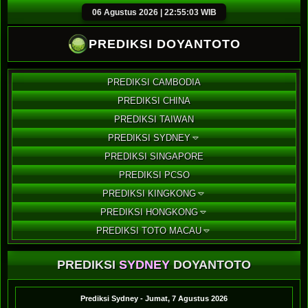
06 Agustus 2026 | 22:55:03 WIB
PREDIKSI DOYANTOTO
PREDIKSI CAMBODIA
PREDIKSI CHINA
PREDIKSI TAIWAN
PREDIKSI SYDNEY
PREDIKSI SINGAPORE
PREDIKSI PCSO
PREDIKSI KINGKONG
PREDIKSI HONGKONG
PREDIKSI TOTO MACAU
PREDIKSI
SYDNEY
DOYANTOTO
Prediksi
Sydney
-
Jumat, 7 Agustus 2026