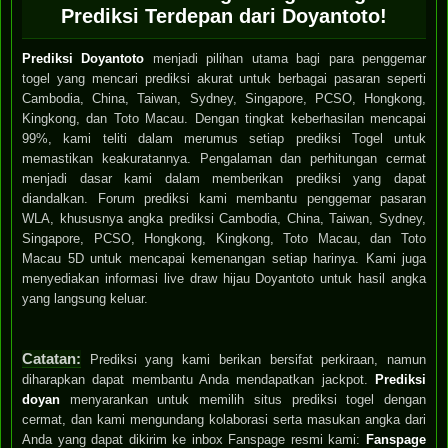
Prediksi Terdepan dari Doyantoto!
Prediksi Doyantoto
menjadi pilihan utama bagi para penggemar
togel yang mencari prediksi akurat untuk berbagai pasaran seperti
Cambodia, China, Taiwan, Sydney, Singapore, PCSO, Hongkong,
Kingkong, dan Toto Macau. Dengan tingkat keberhasilan mencapai
99%, kami teliti dalam merumus setiap prediksi Togel untuk
memastikan keakuratannya. Pengalaman dan perhitungan cermat
menjadi dasar kami dalam memberikan prediksi yang dapat
diandalkan. Forum prediksi kami membantu penggemar pasaran
WLA, khususnya angka prediksi Cambodia, China, Taiwan, Sydney,
Singapore, PCSO, Hongkong, Kingkong, Toto Macau, dan Toto
Macau 5D untuk mencapai kemenangan setiap harinya. Kami juga
menyediakan informasi live draw hijau Doyantoto untuk hasil angka
yang langsung keluar.
Catatan:
Prediksi yang kami berikan bersifat perkiraan, namun
diharapkan dapat membantu Anda mendapatkan jackpot.
Prediksi
doyan
menyarankan untuk memilih situs prediksi togel dengan
cermat, dan kami mengundang kolaborasi serta masukan angka dari
Anda yang dapat dikirim ke inbox Fanspage resmi kami:
Fanspage