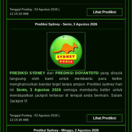
Tanggal Posting :
03 Agustus 2026 |
Lihat Prediksi
12:15:16 WIB
Prediksi
Sydney
-
Senin, 3 Agustus 2026
PREDIKSI SYDNEY
dari
PREDIKSI DOYANTOTO
yang diracik
langsung oleh kami untuk membantu para bettor
menghancurkan bandar togel tanpa ampun. Prediksi sydney hari
ini
Senin, 3 Agustus 2026
semoga membantu bettor untuk
mendapatkan jackpot terbesar di tempat anda bermain. Salam
Jackpot !!!
Tanggal Posting :
02 Agustus 2026 |
Lihat Prediksi
12:15:46 WIB
Prediksi
Sydney
-
Minggu, 2 Agustus 2026