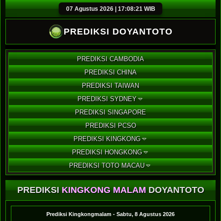
07 Agustus 2026 | 17:08:21 WIB
PREDIKSI DOYANTOTO
PREDIKSI CAMBODIA
PREDIKSI CHINA
PREDIKSI TAIWAN
PREDIKSI SYDNEY
PREDIKSI SINGAPORE
PREDIKSI PCSO
PREDIKSI KINGKONG
PREDIKSI HONGKONG
PREDIKSI TOTO MACAU
PREDIKSI
KINGKONG MALAM
DOYANTOTO
Prediksi
Kingkongmalam
-
Sabtu, 8 Agustus 2026