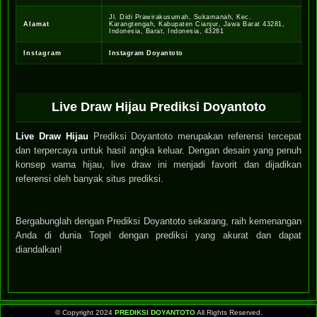
Jl. Didi Prawirakusumah, Sukamanah, Kec.
Alamat
Karangtengah, Kabupaten Cianjur, Jawa Barat 43281,
Indonesia, Barat, Indonesia, 43281
Instagram
Instagram Doyantoto
Live Draw Hijau Prediksi Doyantoto
Live Draw Hijau
Prediksi Doyantoto merupakan referensi tercepat
dan terpercaya untuk hasil angka keluar. Dengan desain yang penuh
konsep warna hijau, live draw ini menjadi favorit dan dijadikan
referensi oleh banyak situs prediksi.
Bergabunglah dengan Prediksi Doyantoto sekarang, raih kemenangan
Anda di dunia Togel dengan prediksi yang akurat dan dapat
diandalkan!
© Copyright 2024
PREDIKSI DOYANTOTO
All Rights Reserved.