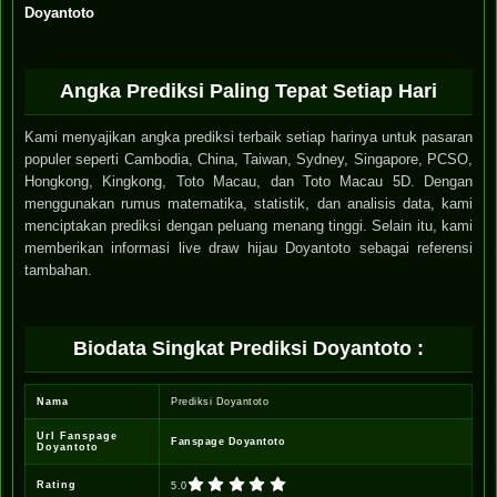
Doyantoto
Angka Prediksi Paling Tepat Setiap Hari
Kami menyajikan angka prediksi terbaik setiap harinya untuk pasaran
populer seperti Cambodia, China, Taiwan, Sydney, Singapore, PCSO,
Hongkong, Kingkong, Toto Macau, dan Toto Macau 5D. Dengan
menggunakan rumus matematika, statistik, dan analisis data, kami
menciptakan prediksi dengan peluang menang tinggi. Selain itu, kami
memberikan informasi live draw hijau Doyantoto sebagai referensi
tambahan.
Biodata Singkat Prediksi Doyantoto :
Nama
Prediksi Doyantoto
Url Fanspage
Fanspage Doyantoto
Doyantoto
Rating
5.0