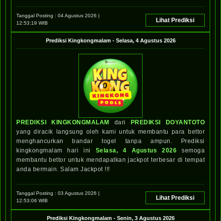
Tanggal Posting :
04 Agustus 2026 |
Lihat Prediksi
12:53:19 WIB
Prediksi
Kingkongmalam
-
Selasa, 4 Agustus 2026
PREDIKSI KINGKONGMALAM
dari
PREDIKSI DOYANTOTO
yang diracik langsung oleh kami untuk membantu para bettor
menghancurkan bandar togel tanpa ampun. Prediksi
kingkongmalam hari ini
Selasa, 4 Agustus 2026
semoga
membantu bettor untuk mendapatkan jackpot terbesar di tempat
anda bermain. Salam Jackpot !!!
Tanggal Posting :
03 Agustus 2026 |
Lihat Prediksi
12:53:06 WIB
Prediksi
Kingkongmalam
-
Senin, 3 Agustus 2026